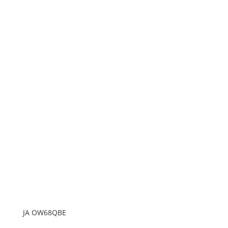
JA OW68QBE