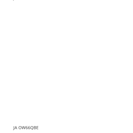
JA OW66QBE