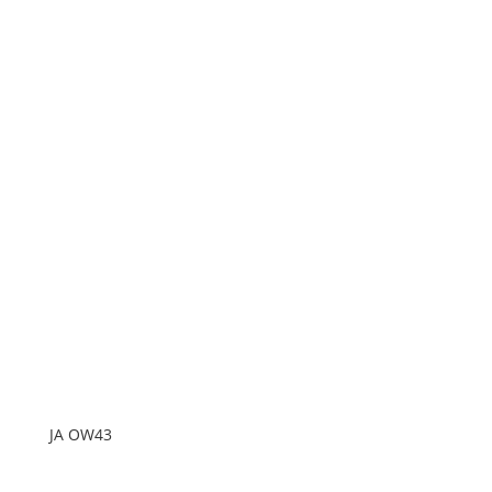
JA OW43