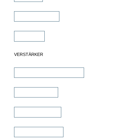
Wandlautsprecher
Subwoofer
VERSTÄRKER
AV-Receiver & AV-Prozessoren
Stereo Verstärker
DSP/EQ Verstärker
Heimkino Verstärker