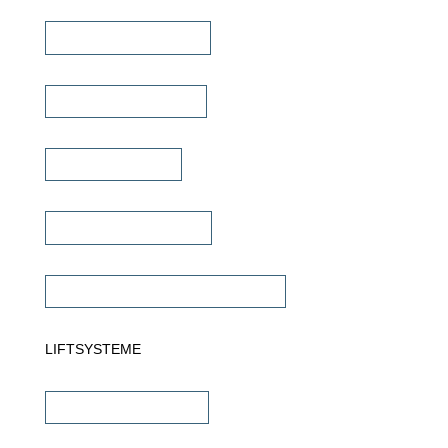
Mehrkanal Verstärker
Multiroom Verstärker
Dante Verstärker
Subwoofer Verstärker
Commercial Verstärker 70V/100V
LIFTSYSTEME
TV Wandhalterungen