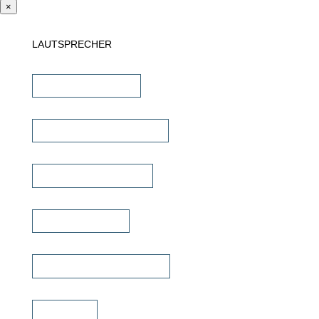
×
LAUTSPRECHER
Einbaulautsprecher
unsichtbare Lautsprecher
Outdoor Lautsprecher
Kinolautsprecher
Commercial Lautsprecher
Soundbar