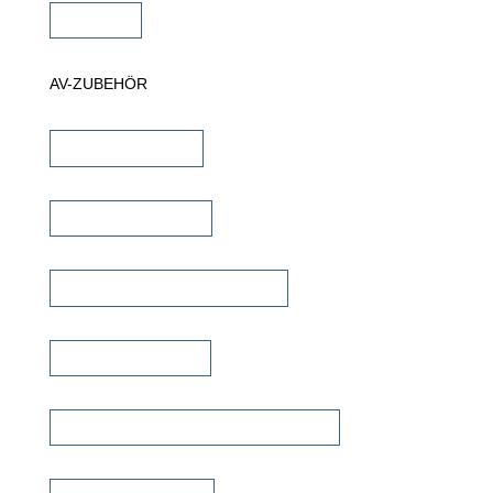
Zubehör
AV-ZUBEHÖR
iPad Halterungen
Lautsprecherkabel
Lautsprecher Einbaugehäuse
Signalübertragung
Universalfernbedienung & Steuerung