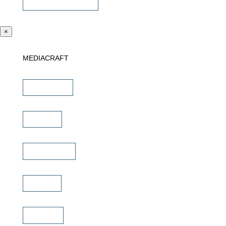
Sonstiges Zubehör
×
MEDIACRAFT
Downloads
Marken
Schulungen
Service
Karriere