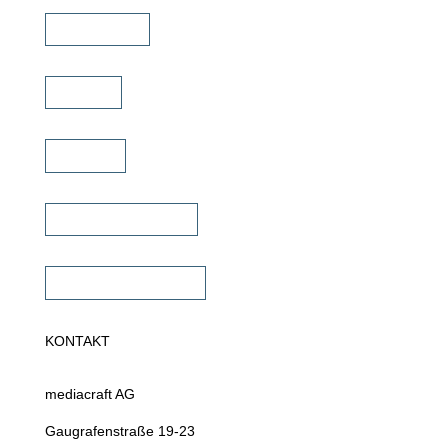
Schulungen
Service
Karriere
Fachhändler finden
Fachhändler werden
KONTAKT
mediacraft AG
Gaugrafenstraße 19-23