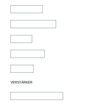
Kinolautsprecher
Commercial Lautsprecher
Soundbar
Wandlautsprecher
Subwoofer
VERSTÄRKER
AV-Receiver & AV-Prozessoren