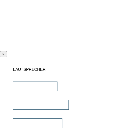
×
LAUTSPRECHER
Einbaulautsprecher
unsichtbare Lautsprecher
Outdoor Lautsprecher