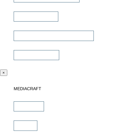
Signalübertragung
Universalfernbedienung & Steuerung
Sonstiges Zubehör
×
MEDIACRAFT
Downloads
Marken