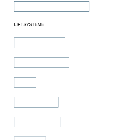
Commercial Verstärker 70V/100V
LIFTSYSTEME
TV Wandhalterungen
TV Deckenhalterungen
TV Lift
TV Bild & Panellift
TV Deckenklappen