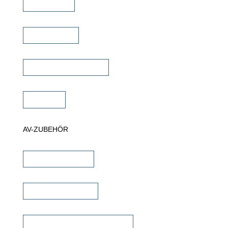
TV Ständer
Projektor Lift
Projektor Halterungen
Zubehör
AV-ZUBEHÖR
iPad Halterungen
Lautsprecherkabel
Lautsprecher Einbaugehäuse