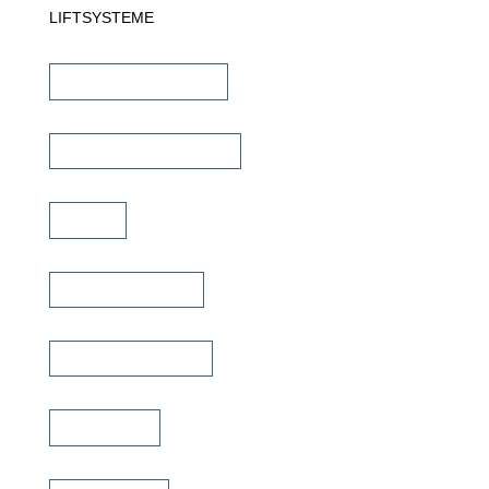
LIFTSYSTEME
TV Wandhalterungen
TV Deckenhalterungen
TV Lift
TV Bild & Panellift
TV Deckenklappen
TV Ständer