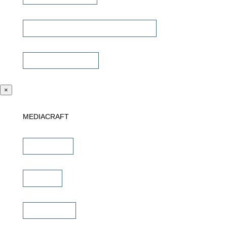
Universalfernbedienung & Steuerung
Sonstiges Zubehör
×
MEDIACRAFT
Downloads
Marken
Schulungen