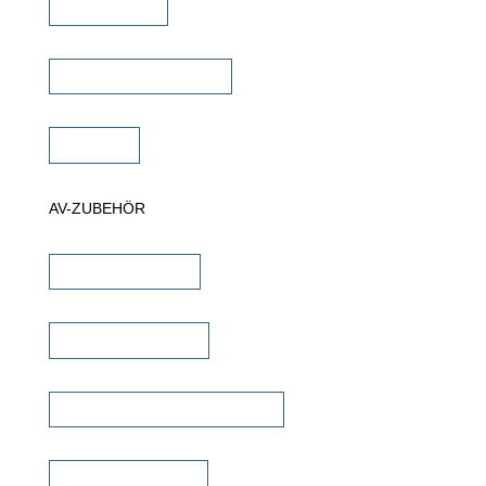
Projektor Lift
Projektor Halterungen
Zubehör
AV-ZUBEHÖR
iPad Halterungen
Lautsprecherkabel
Lautsprecher Einbaugehäuse
Signalübertragung