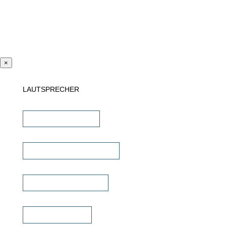
×
LAUTSPRECHER
Einbaulautsprecher
unsichtbare Lautsprecher
Outdoor Lautsprecher
Kinolautsprecher