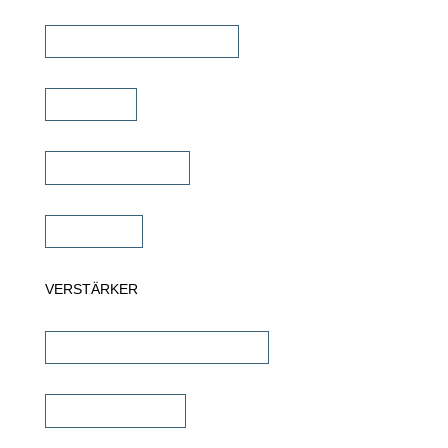
Commercial Lautsprecher
Soundbar
Wandlautsprecher
Subwoofer
VERSTÄRKER
AV-Receiver & AV-Prozessoren
Stereo Verstärker