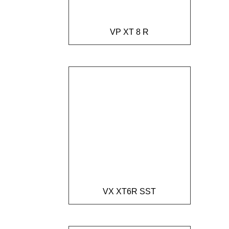
VP XT 8 R
VX XT6R SST