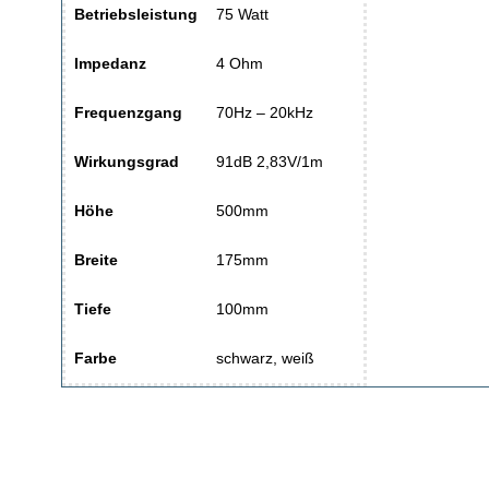
Betriebsleistung
75 Watt
Impedanz
4 Ohm
Frequenzgang
70Hz – 20kHz
Wirkungsgrad
91dB 2,83V/1m
Höhe
500mm
Breite
175mm
Tiefe
100mm
Farbe
schwarz, weiß