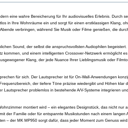
dern eine wahre Bereicherung für Ihr audiovisuelles Erlebnis. Durch se
s in Ihre Wohnräume ein und sorgt für einen erstklassigen Klang, ohne 
e Abende verbringen, während Sie Musik oder Filme genießen, die dur
chen Sound, der selbst die anspruchsvollsten Audiophilen begeistert. 
tz kommen, und einem intelligenten Crossover-Netzwerk ermöglicht
, ausgewogener Klang, der jede Nuance Ihrer Lieblingsmusik oder Filmt
echen für sich. Der Lautsprecher ist für On-Wall-Anwendungen konzipi
Frequenzbereich, der tiefere Töne präzise wiedergibt und Höhen klar d
er Lautsprecher problemlos in bestehende A/V-Systeme integrieren und b
Wohnzimmer montiert wird – ein elegantes Designstück, das nicht nur a
de mit der Familie oder für entspannte Musikstunden nach einem langen 
rten – der MK MP950 sorgt dafür, dass jeder Moment zum Genuss wird