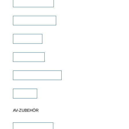
TV Bild & Panellift
TV Deckenklappen
TV Ständer
Projektor Lift
Projektor Halterungen
Zubehör
AV-ZUBEHÖR
iPad Halterungen