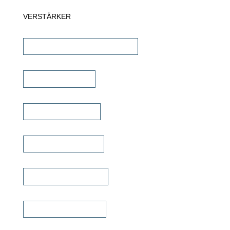
VERSTÄRKER
AV-Receiver & AV-Prozessoren
Stereo Verstärker
DSP/EQ Verstärker
Heimkino Verstärker
Mehrkanal Verstärker
Multiroom Verstärker