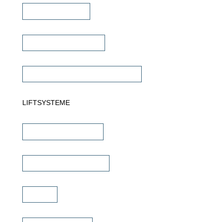
Dante Verstärker
Subwoofer Verstärker
Commercial Verstärker 70V/100V
LIFTSYSTEME
TV Wandhalterungen
TV Deckenhalterungen
TV Lift