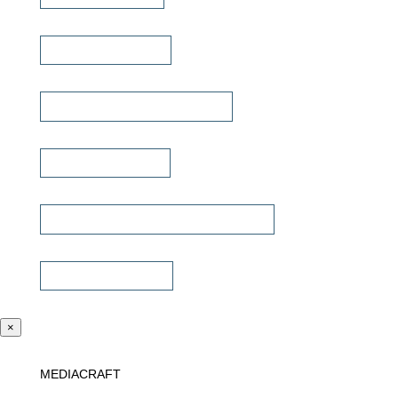
Lautsprecherkabel
Lautsprecher Einbaugehäuse
Signalübertragung
Universalfernbedienung & Steuerung
Sonstiges Zubehör
×
MEDIACRAFT