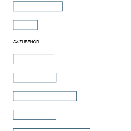
Projektor Halterungen
Zubehör
AV-ZUBEHÖR
iPad Halterungen
Lautsprecherkabel
Lautsprecher Einbaugehäuse
Signalübertragung