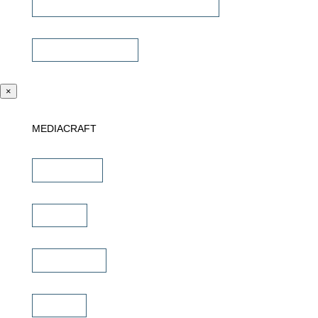
Universalfernbedienung & Steuerung
Sonstiges Zubehör
×
MEDIACRAFT
Downloads
Marken
Schulungen
Service