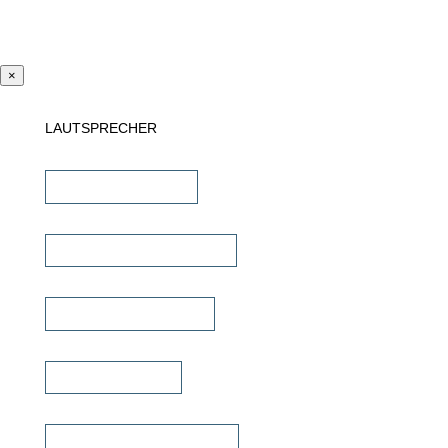
×
LAUTSPRECHER
Einbaulautsprecher
unsichtbare Lautsprecher
Outdoor Lautsprecher
Kinolautsprecher
Commercial Lautsprecher