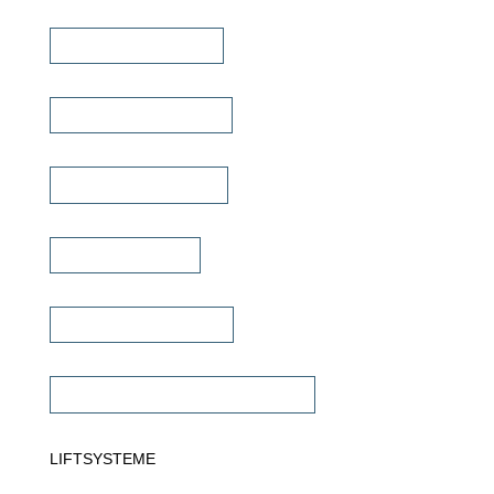
Heimkino Verstärker
Mehrkanal Verstärker
Multiroom Verstärker
Dante Verstärker
Subwoofer Verstärker
Commercial Verstärker 70V/100V
LIFTSYSTEME