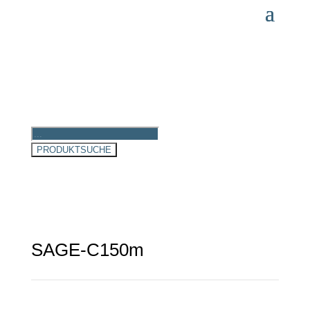
Products
search
PRODUKTSUCHE
SAGE-C150m