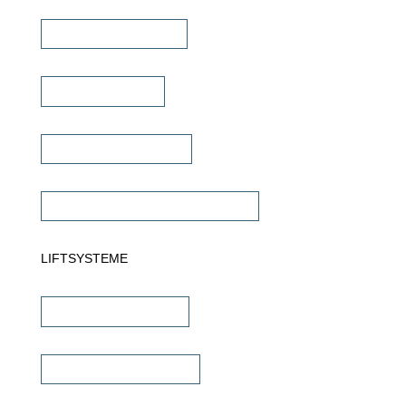
Multiroom Verstärker
Dante Verstärker
Subwoofer Verstärker
Commercial Verstärker 70V/100V
LIFTSYSTEME
TV Wandhalterungen
TV Deckenhalterungen