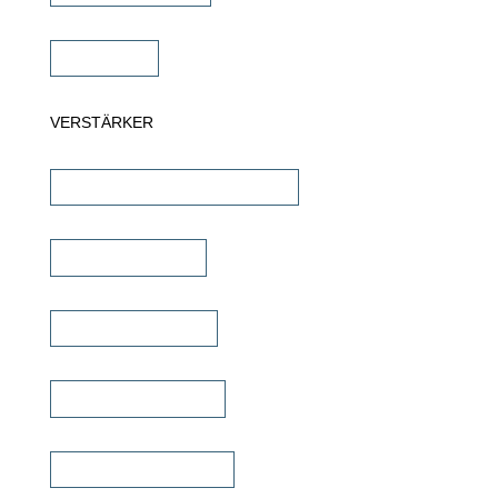
Subwoofer
VERSTÄRKER
AV-Receiver & AV-Prozessoren
Stereo Verstärker
DSP/EQ Verstärker
Heimkino Verstärker
Mehrkanal Verstärker