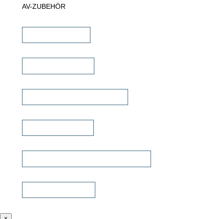
AV-ZUBEHÖR
iPad Halterungen
Lautsprecherkabel
Lautsprecher Einbaugehäuse
Signalübertragung
Universalfernbedienung & Steuerung
Sonstiges Zubehör
×