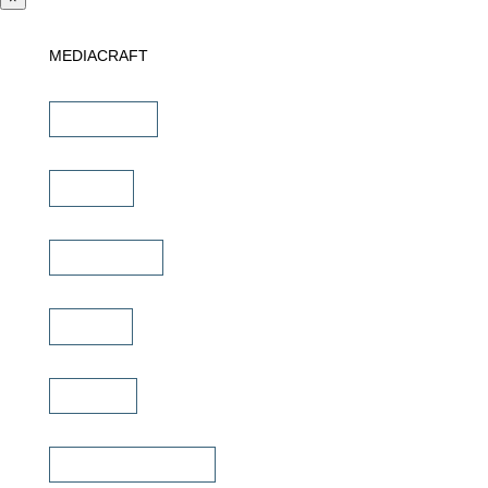
MEDIACRAFT
Downloads
Marken
Schulungen
Service
Karriere
Fachhändler finden