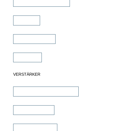
Commercial Lautsprecher
Soundbar
Wandlautsprecher
Subwoofer
VERSTÄRKER
AV-Receiver & AV-Prozessoren
Stereo Verstärker
DSP/EQ Verstärker