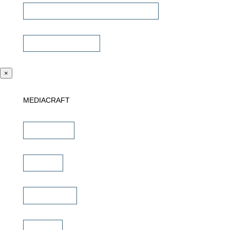
Universalfernbedienung & Steuerung
Sonstiges Zubehör
×
MEDIACRAFT
Downloads
Marken
Schulungen
Service