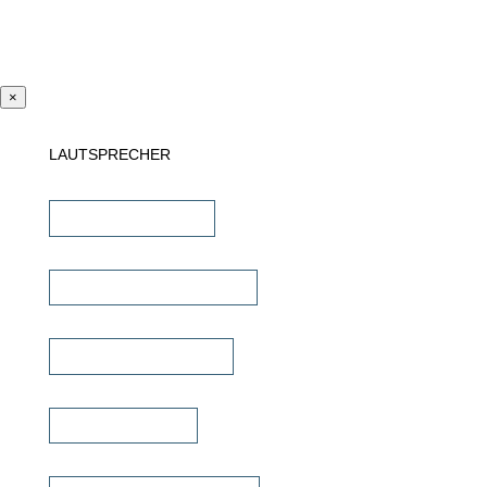
×
LAUTSPRECHER
Einbaulautsprecher
unsichtbare Lautsprecher
Outdoor Lautsprecher
Kinolautsprecher