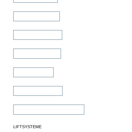
Heimkino Verstärker
Mehrkanal Verstärker
Multiroom Verstärker
Dante Verstärker
Subwoofer Verstärker
Commercial Verstärker 70V/100V
LIFTSYSTEME