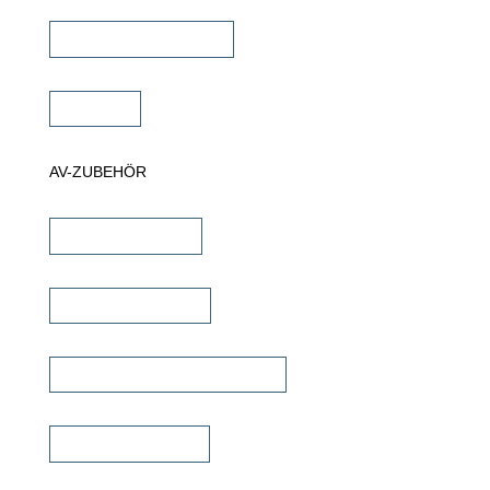
Projektor Halterungen
Zubehör
AV-ZUBEHÖR
iPad Halterungen
Lautsprecherkabel
Lautsprecher Einbaugehäuse
Signalübertragung