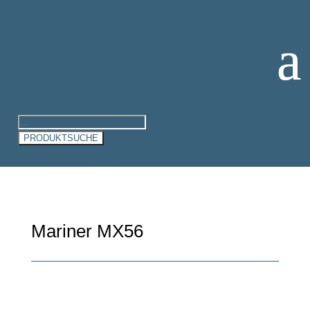
Products
search
PRODUKTSUCHE
Mariner MX56