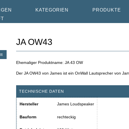
NGEN
KATEGORIEN
PRODUKTE
FT
JA OW43
tt
Ehemaliger Produktname: JA 43 OW
Der JA OW43 von James ist ein OnWall Lautsprecher von Jam
TECHNISCHE DATEN
Hersteller
James Loudspeaker
Bauform
rechteckig