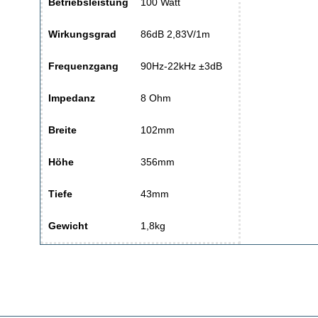
Betriebsleistung
100 Watt
Wirkungsgrad
86dB 2,83V/1m
Frequenzgang
90Hz-22kHz ±3dB
Impedanz
8 Ohm
Breite
102mm
Höhe
356mm
Tiefe
43mm
Gewicht
1,8kg