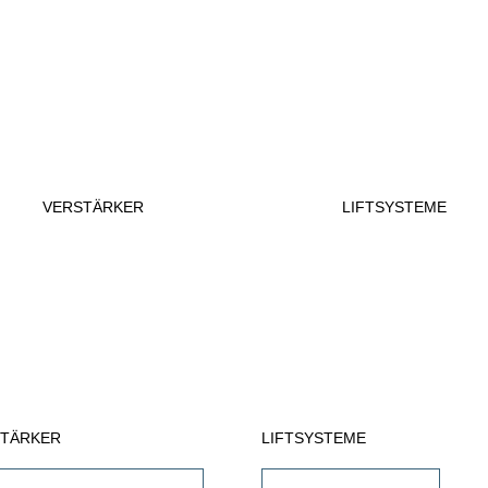
VERSTÄRKER
LIFTSYSTEME
STÄRKER
LIFTSYSTEME
Receiver & AV-Prozessoren
TV Wandhalterungen