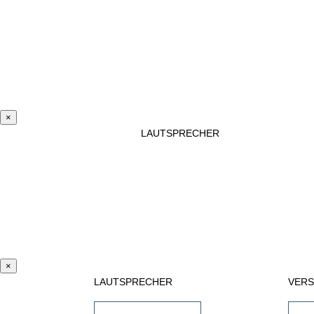
×
LAUTSPRECHER
×
LAUTSPRECHER
VER
Einbaulautsprecher
AV-