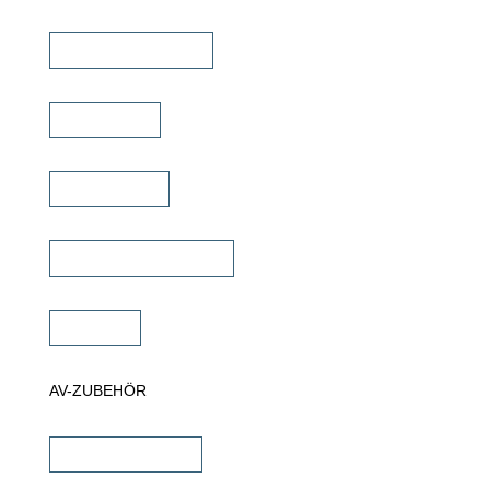
TV Deckenklappen
TV Ständer
Projektor Lift
Projektor Halterungen
Zubehör
AV-ZUBEHÖR
iPad Halterungen