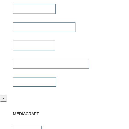
Lautsprecherkabel
Lautsprecher Einbaugehäuse
Signalübertragung
Universalfernbedienung & Steuerung
Sonstiges Zubehör
×
MEDIACRAFT