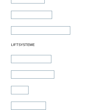
Subwoofer Verstärker
Commercial Verstärker 70V/100V
LIFTSYSTEME
TV Wandhalterungen
TV Deckenhalterungen
TV Lift
TV Bild & Panellift