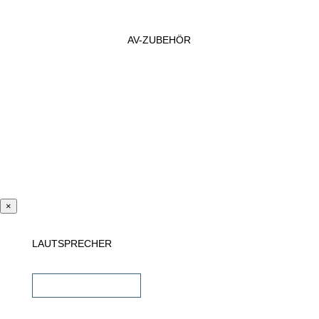
AV-ZUBEHÖR
×
LAUTSPRECHER
Einbaulautsprecher