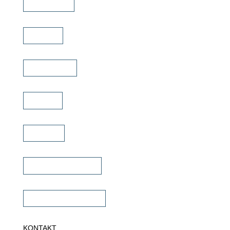
Downloads
Marken
Schulungen
Service
Karriere
Fachhändler finden
Fachhändler werden
KONTAKT