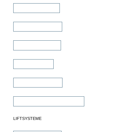
Heimkino Verstärker
Mehrkanal Verstärker
Multiroom Verstärker
Dante Verstärker
Subwoofer Verstärker
Commercial Verstärker 70V/100V
LIFTSYSTEME