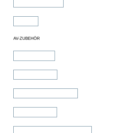
Projektor Halterungen
Zubehör
AV-ZUBEHÖR
iPad Halterungen
Lautsprecherkabel
Lautsprecher Einbaugehäuse
Signalübertragung
Universalfernbedienung & Steuerung