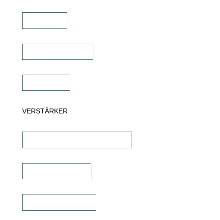
Soundbar
Wandlautsprecher
Subwoofer
VERSTÄRKER
AV-Receiver & AV-Prozessoren
Stereo Verstärker
DSP/EQ Verstärker