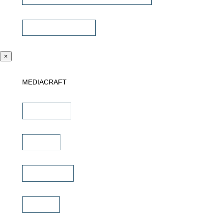
Sonstiges Zubehör
×
MEDIACRAFT
Downloads
Marken
Schulungen
Service