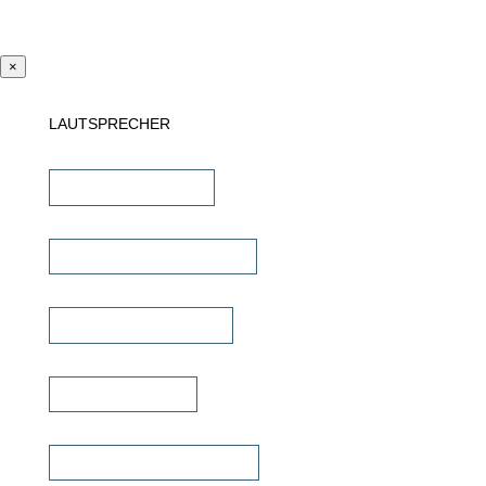
×
LAUTSPRECHER
Einbaulautsprecher
unsichtbare Lautsprecher
Outdoor Lautsprecher
Kinolautsprecher
Commercial Lautsprecher