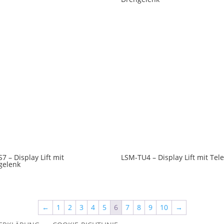
7 – Display Lift mit
LSM-TU4 – Display Lift mit Tel
gelenk
←
1
2
3
4
5
6
7
8
9
10
→