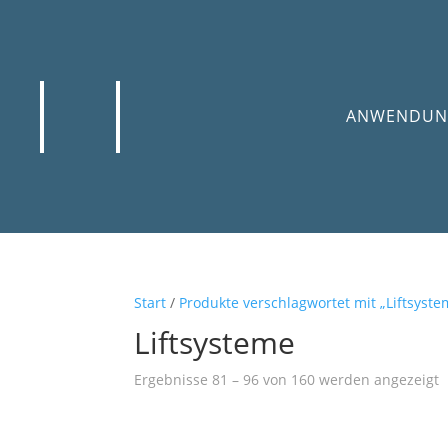
ANWENDUN
Start
/
Produkte verschlagwortet mit „Liftsyste
Liftsysteme
Ergebnisse 81 – 96 von 160 werden angezeigt