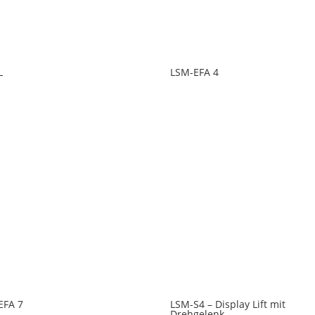
L
LSM-EFA 4
EFA 7
LSM-S4 – Display Lift mit
Drehgelenk