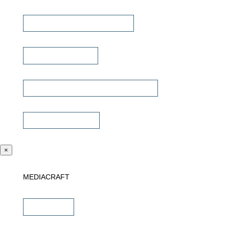
Lautsprecher Einbaugehäuse
Signalübertragung
Universalfernbedienung & Steuerung
Sonstiges Zubehör
×
MEDIACRAFT
Downloads