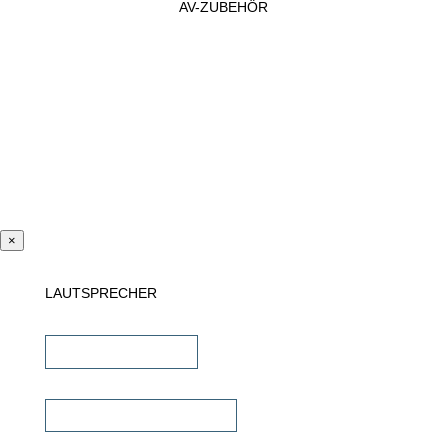
AV-ZUBEHÖR
×
LAUTSPRECHER
Einbaulautsprecher
unsichtbare Lautsprecher