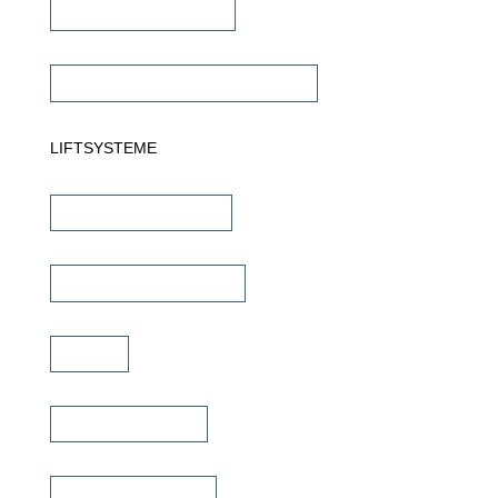
Subwoofer Verstärker
Commercial Verstärker 70V/100V
LIFTSYSTEME
TV Wandhalterungen
TV Deckenhalterungen
TV Lift
TV Bild & Panellift
TV Deckenklappen