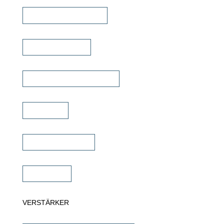
Outdoor Lautsprecher
Kinolautsprecher
Commercial Lautsprecher
Soundbar
Wandlautsprecher
Subwoofer
VERSTÄRKER