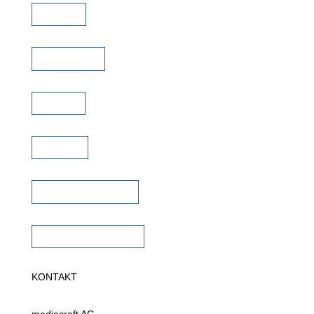
Marken
Schulungen
Service
Karriere
Fachhändler finden
Fachhändler werden
KONTAKT