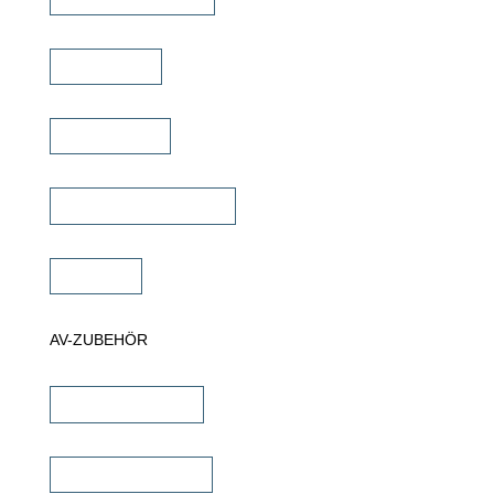
TV Ständer
Projektor Lift
Projektor Halterungen
Zubehör
AV-ZUBEHÖR
iPad Halterungen
Lautsprecherkabel