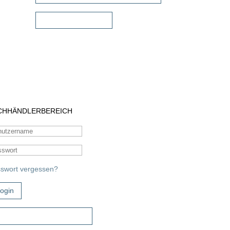
Sonstiges Zubehör
CHHÄNDLERBEREICH
swort vergessen?
ogin
ugangsdaten beantragen!