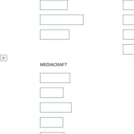
Soundbar
Mul
Wandlautsprecher
Dan
Subwoofer
Sub
Com
×
MEDIACRAFT
Downloads
Marken
Schulungen
Service