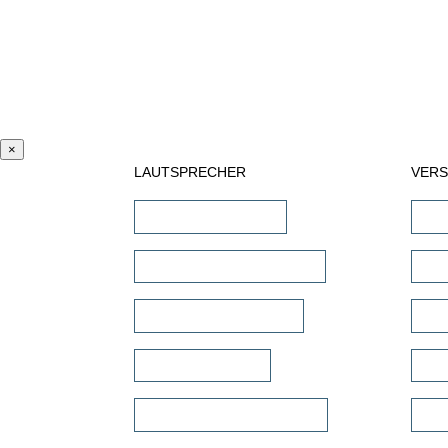
×
LAUTSPRECHER
VER
Einbaulautsprecher
AV-
unsichtbare Lautsprecher
Ste
Outdoor Lautsprecher
DSP
Kinolautsprecher
Hei
Commercial Lautsprecher
Meh