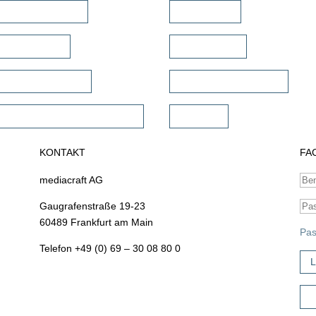
tiroom Verstärker
TV Ständer
te Verstärker
Projektor Lift
woofer Verstärker
Projektor Halterungen
mercial Verstärker 70V/100V
Zubehör
KONTAKT
FA
mediacraft AG
Gaugrafenstraße 19-23
60489 Frankfurt am Main
Pas
Telefon +49 (0) 69 – 30 08 80 0
L
Z