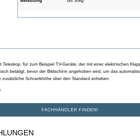
Belastung
bis 30kg
it Teleskop, für zum Beispiel TV-Geräte, der mit einer elektrischen Kla
atisch betätigt, bevor der Bildschirm angehoben wird, um das automatis
ne zusätzliche Schrankhöhe über den Standard anheben.
w
FACHHÄNDLER FINDEN!
HLUNGEN