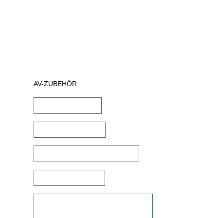
AV-ZUBEHÖR
iPad Halterungen
Lautsprecherkabel
Lautsprecher Einbaugehäuse
Signalübertragung
Universalfernbedienung &
Steuerung