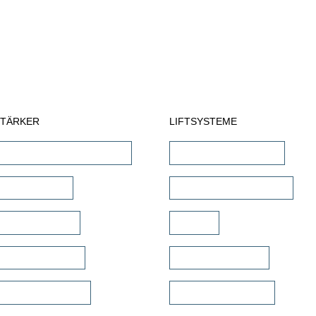
STÄRKER
LIFTSYSTEME
Receiver & AV-Prozessoren
TV Wandhalterungen
reo Verstärker
TV Deckenhalterungen
/EQ Verstärker
TV Lift
mkino Verstärker
TV Bild & Panellift
rkanal Verstärker
TV Deckenklappen