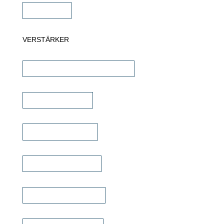
Subwoofer
VERSTÄRKER
AV-Receiver & AV-Prozessoren
Stereo Verstärker
DSP/EQ Verstärker
Heimkino Verstärker
Mehrkanal Verstärker