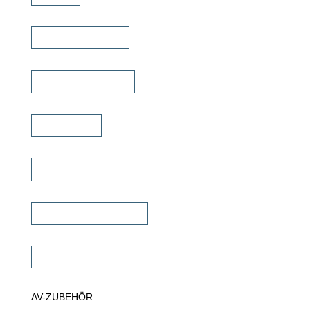
TV Bild & Panellift
TV Deckenklappen
TV Ständer
Projektor Lift
Projektor Halterungen
Zubehör
AV-ZUBEHÖR