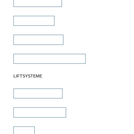
Multiroom Verstärker
Dante Verstärker
Subwoofer Verstärker
Commercial Verstärker 70V/100V
LIFTSYSTEME
TV Wandhalterungen
TV Deckenhalterungen
TV Lift