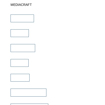
MEDIACRAFT
Downloads
Marken
Schulungen
Service
Karriere
Fachhändler finden