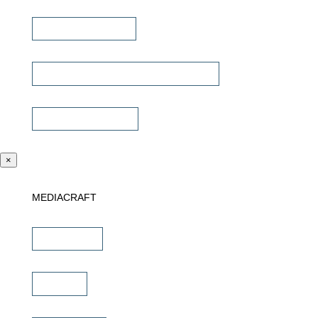
Signalübertragung
Universalfernbedienung & Steuerung
Sonstiges Zubehör
×
MEDIACRAFT
Downloads
Marken