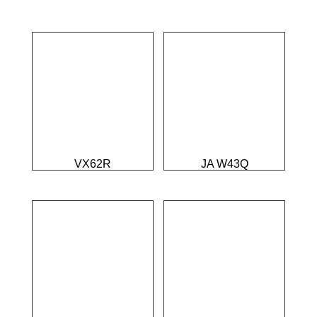
VX62R
JA W43Q