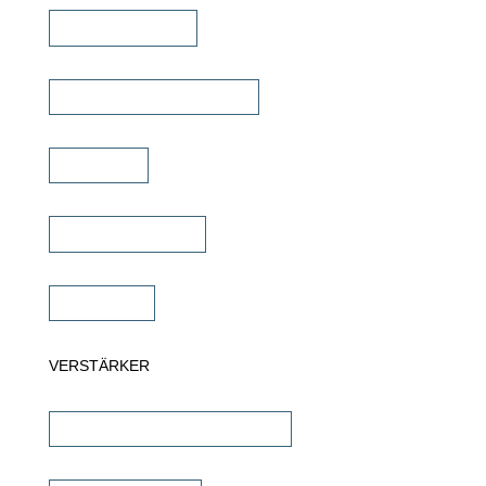
Kinolautsprecher
Commercial Lautsprecher
Soundbar
Wandlautsprecher
Subwoofer
VERSTÄRKER
AV-Receiver & AV-Prozessoren