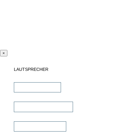
×
LAUTSPRECHER
Einbaulautsprecher
unsichtbare Lautsprecher
Outdoor Lautsprecher