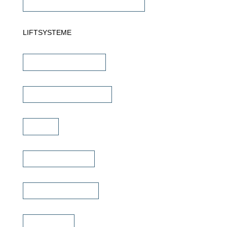
Commercial Verstärker 70V/100V
LIFTSYSTEME
TV Wandhalterungen
TV Deckenhalterungen
TV Lift
TV Bild & Panellift
TV Deckenklappen
TV Ständer