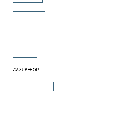
Projektor Lift
Projektor Halterungen
Zubehör
AV-ZUBEHÖR
iPad Halterungen
Lautsprecherkabel
Lautsprecher Einbaugehäuse