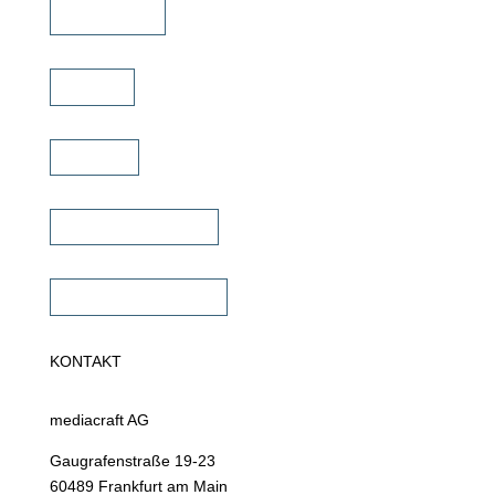
Schulungen
Service
Karriere
Fachhändler finden
Fachhändler werden
KONTAKT
mediacraft AG
Gaugrafenstraße 19-23
60489 Frankfurt am Main