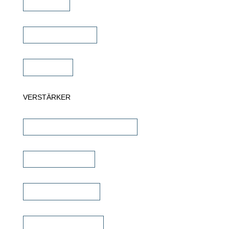
Soundbar
Wandlautsprecher
Subwoofer
VERSTÄRKER
AV-Receiver & AV-Prozessoren
Stereo Verstärker
DSP/EQ Verstärker
Heimkino Verstärker