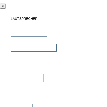
×
LAUTSPRECHER
Einbaulautsprecher
unsichtbare Lautsprecher
Outdoor Lautsprecher
Kinolautsprecher
Commercial Lautsprecher