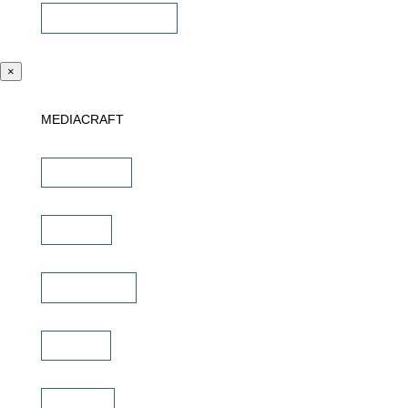
Sonstiges Zubehör
×
MEDIACRAFT
Downloads
Marken
Schulungen
Service
Karriere