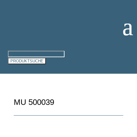
Products
search
PRODUKTSUCHE
MU 500039