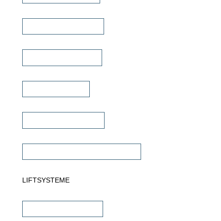
Mehrkanal Verstärker
Multiroom Verstärker
Dante Verstärker
Subwoofer Verstärker
Commercial Verstärker 70V/100V
LIFTSYSTEME
TV Wandhalterungen