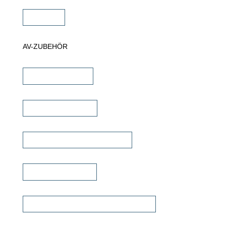
Zubehör
AV-ZUBEHÖR
iPad Halterungen
Lautsprecherkabel
Lautsprecher Einbaugehäuse
Signalübertragung
Universalfernbedienung & Steuerung