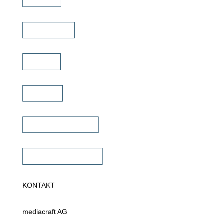
Schulungen
Service
Karriere
Fachhändler finden
Fachhändler werden
KONTAKT
mediacraft AG