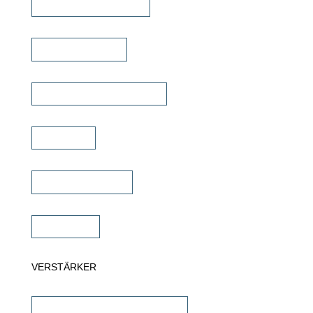
Outdoor Lautsprecher
Kinolautsprecher
Commercial Lautsprecher
Soundbar
Wandlautsprecher
Subwoofer
VERSTÄRKER
AV-Receiver & AV-Prozessoren