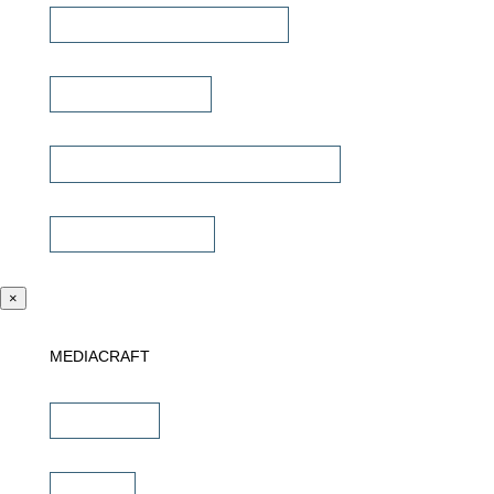
Lautsprecher Einbaugehäuse
Signalübertragung
Universalfernbedienung & Steuerung
Sonstiges Zubehör
×
MEDIACRAFT
Downloads
Marken