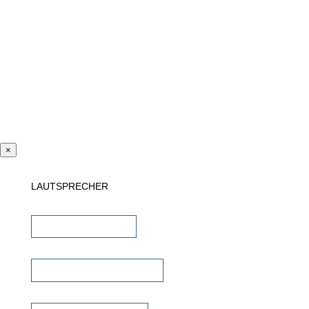
×
LAUTSPRECHER
Einbaulautsprecher
unsichtbare Lautsprecher