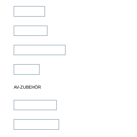
TV Ständer
Projektor Lift
Projektor Halterungen
Zubehör
AV-ZUBEHÖR
iPad Halterungen
Lautsprecherkabel