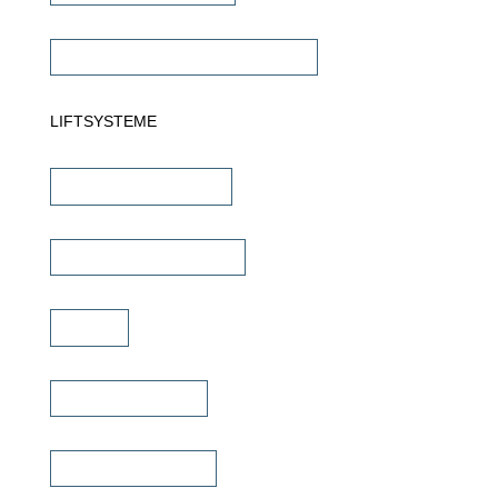
Commercial Verstärker 70V/100V
LIFTSYSTEME
TV Wandhalterungen
TV Deckenhalterungen
TV Lift
TV Bild & Panellift
TV Deckenklappen