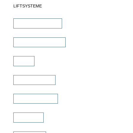
LIFTSYSTEME
TV Wandhalterungen
TV Deckenhalterungen
TV Lift
TV Bild & Panellift
TV Deckenklappen
TV Ständer