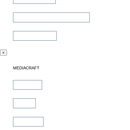
Universalfernbedienung & Steuerung
Sonstiges Zubehör
×
MEDIACRAFT
Downloads
Marken
Schulungen