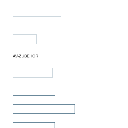
Projektor Lift
Projektor Halterungen
Zubehör
AV-ZUBEHÖR
iPad Halterungen
Lautsprecherkabel
Lautsprecher Einbaugehäuse
Signalübertragung