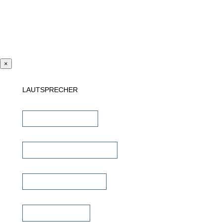
×
LAUTSPRECHER
Einbaulautsprecher
unsichtbare Lautsprecher
Outdoor Lautsprecher
Kinolautsprecher