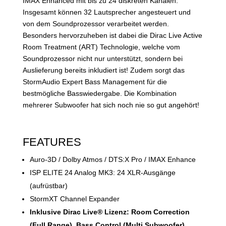
IMAX Enhanced mit bis zu 24 diskreten Kanälen.
Insgesamt können 32 Lautsprecher angesteuert und
von dem Soundprozessor verarbeitet werden.
Besonders hervorzuheben ist dabei die Dirac Live Active
Room Treatment (ART) Technologie, welche vom
Soundprozessor nicht nur unterstützt, sondern bei
Auslieferung bereits inkludiert ist! Zudem sorgt das
StormAudio Expert Bass Management für die
bestmögliche Basswiedergabe. Die Kombination
mehrerer Subwoofer hat sich noch nie so gut angehört!
FEATURES
Auro-3D / Dolby Atmos / DTS:X Pro / IMAX Enhance
ISP ELITE 24 Analog MK3: 24 XLR-Ausgänge
(aufrüstbar)
StormXT Channel Expander
Inklusive Dirac Live® Lizenz: Room Correction
(Full Range), Bass Control (Multi Subwoofer)