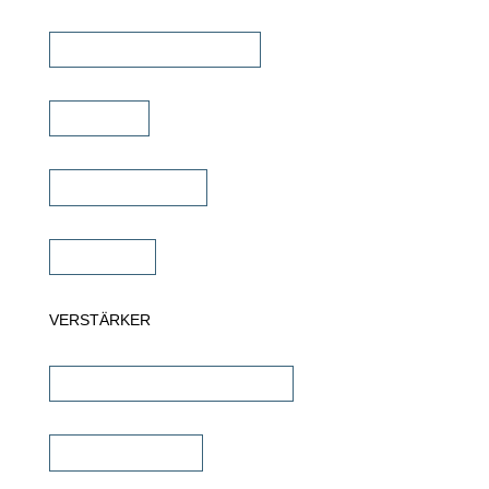
Commercial Lautsprecher
Soundbar
Wandlautsprecher
Subwoofer
VERSTÄRKER
AV-Receiver & AV-Prozessoren
Stereo Verstärker