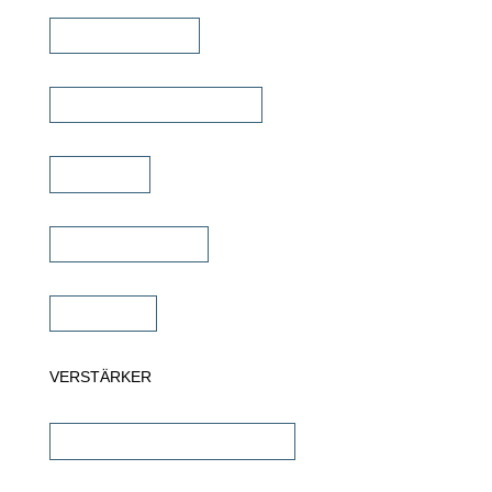
Kinolautsprecher
Commercial Lautsprecher
Soundbar
Wandlautsprecher
Subwoofer
VERSTÄRKER
AV-Receiver & AV-Prozessoren