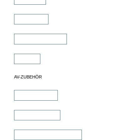
Projektor Lift
Projektor Halterungen
Zubehör
AV-ZUBEHÖR
iPad Halterungen
Lautsprecherkabel
Lautsprecher Einbaugehäuse