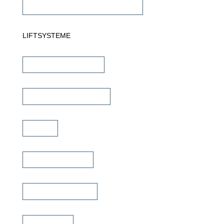
Commercial Verstärker 70V/100V
LIFTSYSTEME
TV Wandhalterungen
TV Deckenhalterungen
TV Lift
TV Bild & Panellift
TV Deckenklappen
TV Ständer