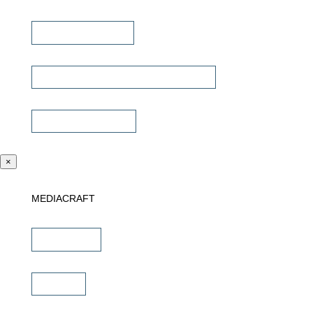
Signalübertragung
Universalfernbedienung & Steuerung
Sonstiges Zubehör
×
MEDIACRAFT
Downloads
Marken