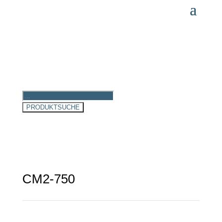
Products
search
PRODUKTSUCHE
CM2-750