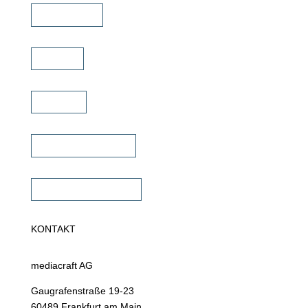
Schulungen
Service
Karriere
Fachhändler finden
Fachhändler werden
KONTAKT
mediacraft AG
Gaugrafenstraße 19-23
60489 Frankfurt am Main