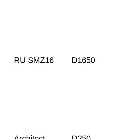
RU SMZ16
D1650
Architect
D250