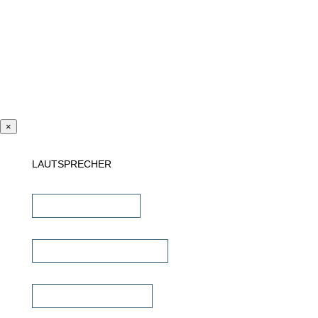
×
LAUTSPRECHER
Einbaulautsprecher
unsichtbare Lautsprecher
Outdoor Lautsprecher