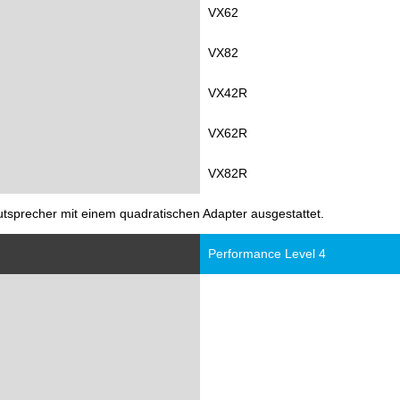
VX62
VX82
VX42R
VX62R
VX82R
utsprecher mit einem quadratischen Adapter ausgestattet.
Performance Level 4