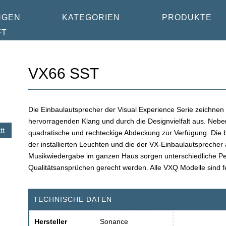
NGEN
KATEGORIEN
PRODUKTE
FT
VX66 SST
Die Einbaulautsprecher der Visual Experience Serie zeichnen s
hervorragenden Klang und durch die Designvielfalt aus. Neb
tt
quadratische und rechteckige Abdeckung zur Verfügung. Die b
der installierten Leuchten und die der VX-Einbaulautspreche
Musikwiedergabe im ganzen Haus sorgen unterschiedliche Pe
Qualitätsansprüchen gerecht werden. Alle VXQ Modelle sind 
TECHNISCHE DATEN
Hersteller
Sonance