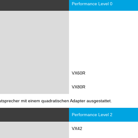
Performance Level 0
VX60R
VX80R
utsprecher mit einem quadratischen Adapter ausgestattet.
Performance Level 2
VX42