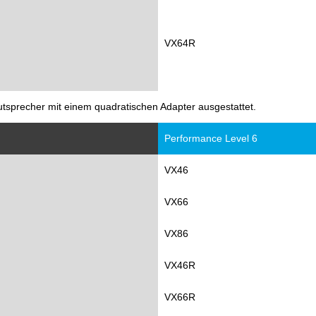
VX64R
utsprecher mit einem quadratischen Adapter ausgestattet.
Performance Level 6
VX46
VX66
VX86
VX46R
VX66R