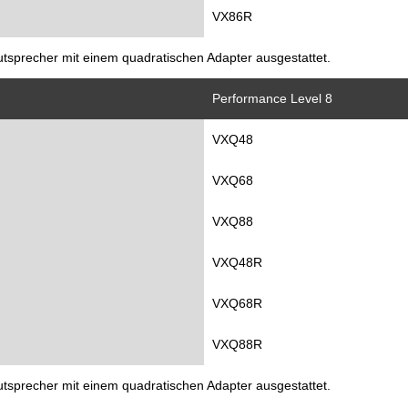
VX86R
utsprecher mit einem quadratischen Adapter ausgestattet.
Performance Level 8
VXQ48
VXQ68
VXQ88
VXQ48R
VXQ68R
VXQ88R
utsprecher mit einem quadratischen Adapter ausgestattet.