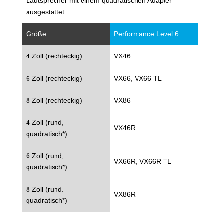
Lautsprecher mit einem quadratischen Adapter
ausgestattet.
Größe
Performance Level 6
4 Zoll (rechteckig)
VX46
6 Zoll (rechteckig)
VX66, VX66 TL
8 Zoll (rechteckig)
VX86
4 Zoll (rund,
VX46R
quadratisch*)
6 Zoll (rund,
VX66R, VX66R TL
quadratisch*)
8 Zoll (rund,
VX86R
quadratisch*)