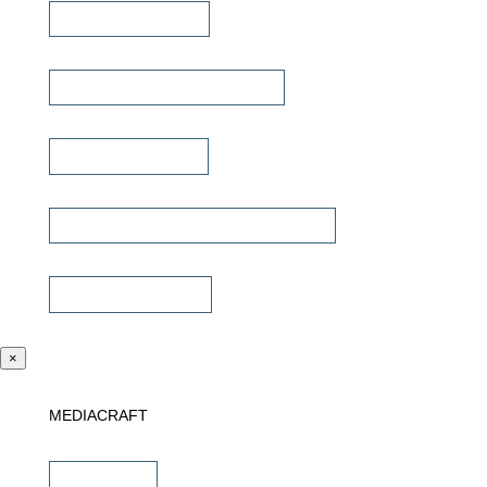
Lautsprecherkabel
Lautsprecher Einbaugehäuse
Signalübertragung
Universalfernbedienung & Steuerung
Sonstiges Zubehör
×
MEDIACRAFT
Downloads