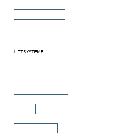
Subwoofer Verstärker
Commercial Verstärker 70V/100V
LIFTSYSTEME
TV Wandhalterungen
TV Deckenhalterungen
TV Lift
TV Bild & Panellift