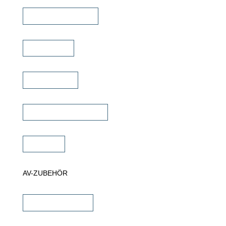
TV Deckenklappen
TV Ständer
Projektor Lift
Projektor Halterungen
Zubehör
AV-ZUBEHÖR
iPad Halterungen