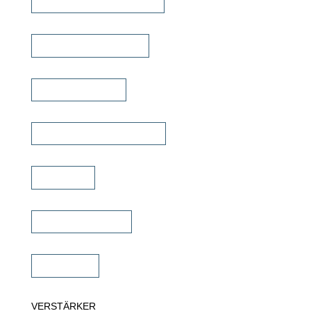
unsichtbare Lautsprecher
Outdoor Lautsprecher
Kinolautsprecher
Commercial Lautsprecher
Soundbar
Wandlautsprecher
Subwoofer
VERSTÄRKER