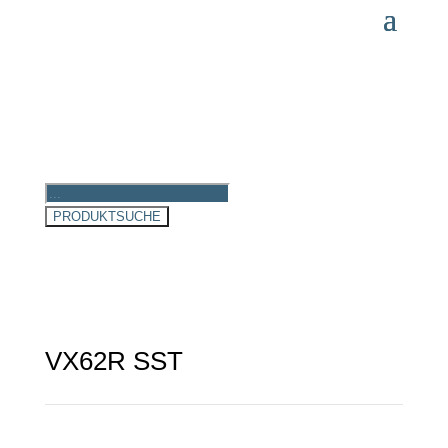
Products
search
PRODUKTSUCHE
VX62R SST