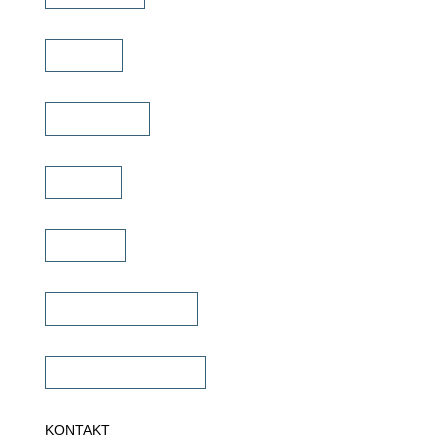
Marken
Schulungen
Service
Karriere
Fachhändler finden
Fachhändler werden
KONTAKT