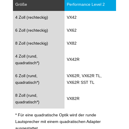
Größe
Performance Level 2
4 Zoll (rechteckig)
VX42
6 Zoll (rechteckig)
VX62
8 Zoll (rechteckig)
VX82
4 Zoll (rund,
VX42R
quadratisch*)
6 Zoll (rund,
VX62R, VX62R TL,
quadratisch*)
VX62R SST TL
8 Zoll (rund,
VX82R
quadratisch*)
* Für eine quadratische Optik wird der runde
Lautsprecher mit einem quadratischen Adapter
ausgestattet.