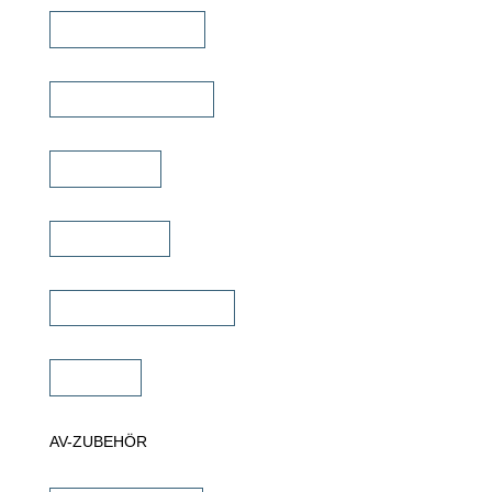
TV Bild & Panellift
TV Deckenklappen
TV Ständer
Projektor Lift
Projektor Halterungen
Zubehör
AV-ZUBEHÖR