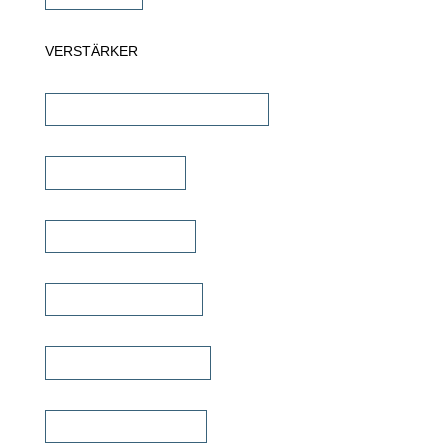
VERSTÄRKER
AV-Receiver & AV-Prozessoren
Stereo Verstärker
DSP/EQ Verstärker
Heimkino Verstärker
Mehrkanal Verstärker
Multiroom Verstärker