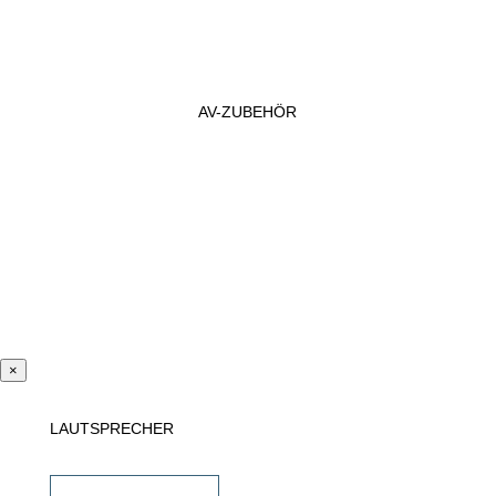
AV-ZUBEHÖR
×
LAUTSPRECHER
Einbaulautsprecher