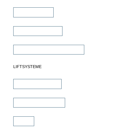
Dante Verstärker
Subwoofer Verstärker
Commercial Verstärker 70V/100V
LIFTSYSTEME
TV Wandhalterungen
TV Deckenhalterungen
TV Lift