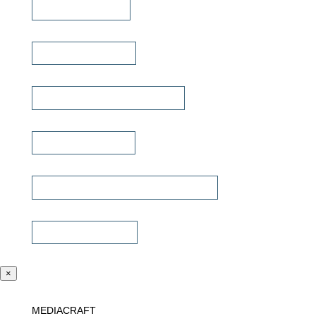
iPad Halterungen
Lautsprecherkabel
Lautsprecher Einbaugehäuse
Signalübertragung
Universalfernbedienung & Steuerung
Sonstiges Zubehör
×
MEDIACRAFT