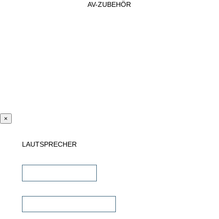
AV-ZUBEHÖR
×
LAUTSPRECHER
Einbaulautsprecher
unsichtbare Lautsprecher