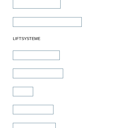
Subwoofer Verstärker
Commercial Verstärker 70V/100V
LIFTSYSTEME
TV Wandhalterungen
TV Deckenhalterungen
TV Lift
TV Bild & Panellift
TV Deckenklappen