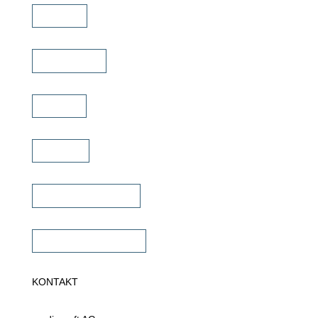
Marken
Schulungen
Service
Karriere
Fachhändler finden
Fachhändler werden
KONTAKT