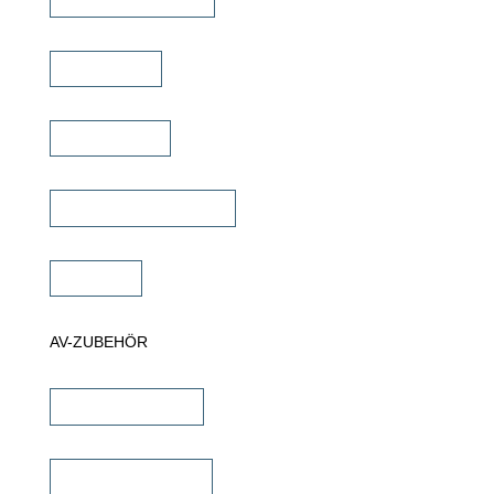
TV Ständer
Projektor Lift
Projektor Halterungen
Zubehör
AV-ZUBEHÖR
iPad Halterungen
Lautsprecherkabel