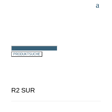
Products
search
PRODUKTSUCHE
R2 SUR