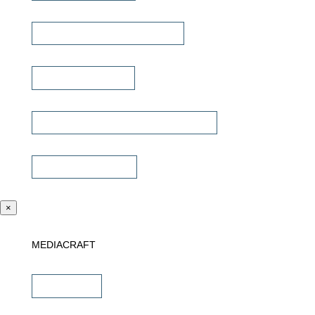
Lautsprecher Einbaugehäuse
Signalübertragung
Universalfernbedienung & Steuerung
Sonstiges Zubehör
×
MEDIACRAFT
Downloads