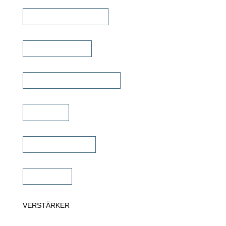
Outdoor Lautsprecher
Kinolautsprecher
Commercial Lautsprecher
Soundbar
Wandlautsprecher
Subwoofer
VERSTÄRKER