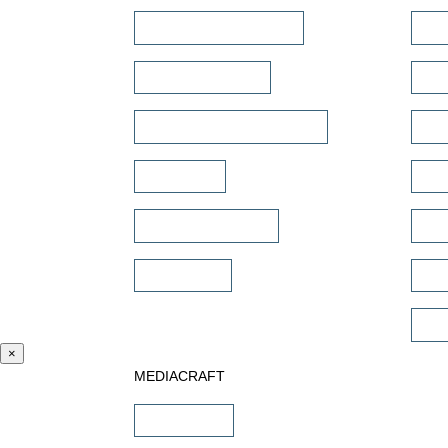
Outdoor Lautsprecher
DSP
Kinolautsprecher
Hei
Commercial Lautsprecher
Meh
Soundbar
Mul
Wandlautsprecher
Dan
Subwoofer
Sub
Com
×
MEDIACRAFT
Downloads