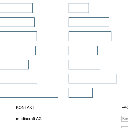
/EQ Verstärker
TV Lift
mkino Verstärker
TV Bild & Panellift
rkanal Verstärker
TV Deckenklappen
tiroom Verstärker
TV Ständer
te Verstärker
Projektor Lift
woofer Verstärker
Projektor Halterungen
mercial Verstärker 70V/100V
Zubehör
KONTAKT
FA
mediacraft AG