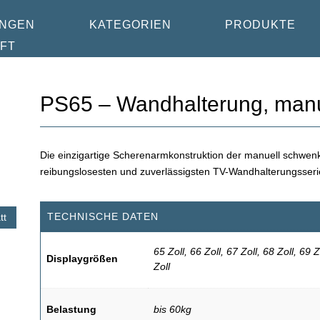
NGEN
KATEGORIEN
PRODUKTE
FT
PS65 – Wandhalterung, man
Die einzigartige Scherenarmkonstruktion der manuell schwen
reibungslosesten und zuverlässigsten TV-Wandhalterungsseri
TECHNISCHE DATEN
tt
65 Zoll, 66 Zoll, 67 Zoll, 68 Zoll, 69 Z
Displaygrößen
Zoll
Belastung
bis 60kg