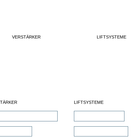
VERSTÄRKER
LIFTSYSTEME
STÄRKER
LIFTSYSTEME
Receiver & AV-Prozessoren
TV Wandhalterungen
reo Verstärker
TV Deckenhalterungen