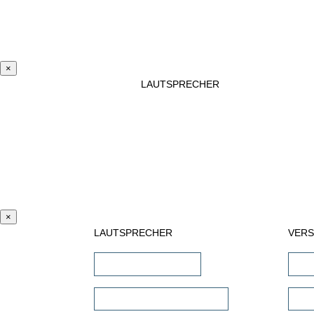
×
LAUTSPRECHER
×
LAUTSPRECHER
VER
Einbaulautsprecher
AV-
unsichtbare Lautsprecher
Ste