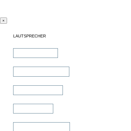
×
LAUTSPRECHER
Einbaulautsprecher
unsichtbare Lautsprecher
Outdoor Lautsprecher
Kinolautsprecher
Commercial Lautsprecher