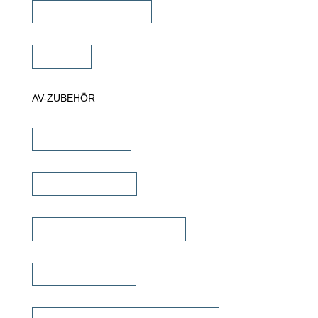
Projektor Halterungen
Zubehör
AV-ZUBEHÖR
iPad Halterungen
Lautsprecherkabel
Lautsprecher Einbaugehäuse
Signalübertragung