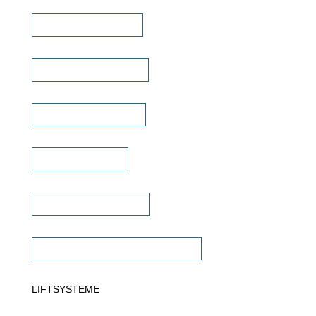
Heimkino Verstärker
Mehrkanal Verstärker
Multiroom Verstärker
Dante Verstärker
Subwoofer Verstärker
Commercial Verstärker 70V/100V
LIFTSYSTEME