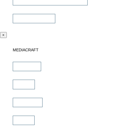
Universalfernbedienung & Steuerung
Sonstiges Zubehör
×
MEDIACRAFT
Downloads
Marken
Schulungen
Service