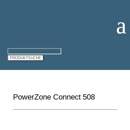
Products
search
PRODUKTSUCHE
PowerZone Connect 508