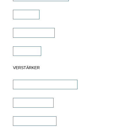
Soundbar
Wandlautsprecher
Subwoofer
VERSTÄRKER
AV-Receiver & AV-Prozessoren
Stereo Verstärker
DSP/EQ Verstärker