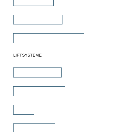
Dante Verstärker
Subwoofer Verstärker
Commercial Verstärker 70V/100V
LIFTSYSTEME
TV Wandhalterungen
TV Deckenhalterungen
TV Lift
TV Bild & Panellift