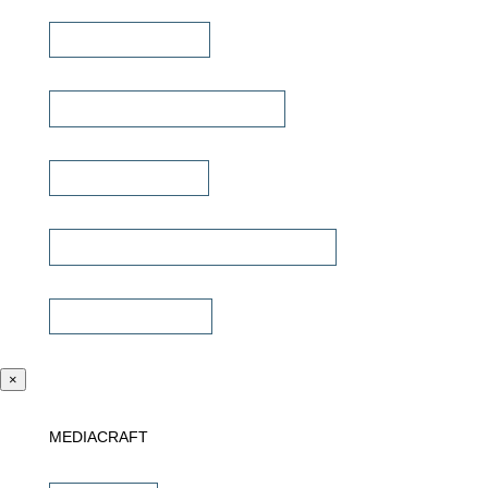
Lautsprecherkabel
Lautsprecher Einbaugehäuse
Signalübertragung
Universalfernbedienung & Steuerung
Sonstiges Zubehör
×
MEDIACRAFT