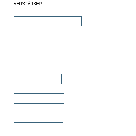
VERSTÄRKER
AV-Receiver & AV-Prozessoren
Stereo Verstärker
DSP/EQ Verstärker
Heimkino Verstärker
Mehrkanal Verstärker
Multiroom Verstärker