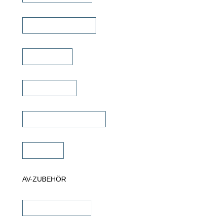
TV Deckenklappen
TV Ständer
Projektor Lift
Projektor Halterungen
Zubehör
AV-ZUBEHÖR
iPad Halterungen