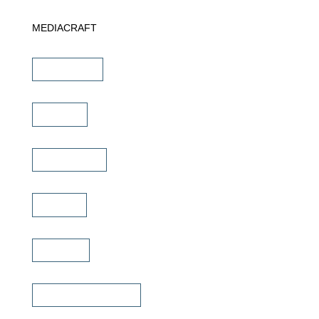
MEDIACRAFT
Downloads
Marken
Schulungen
Service
Karriere
Fachhändler finden