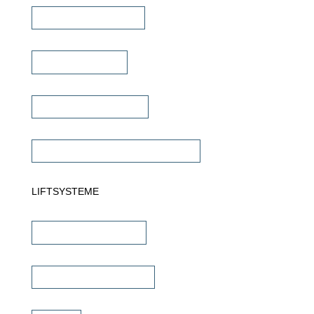
Multiroom Verstärker
Dante Verstärker
Subwoofer Verstärker
Commercial Verstärker 70V/100V
LIFTSYSTEME
TV Wandhalterungen
TV Deckenhalterungen