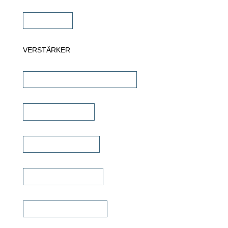
Subwoofer
VERSTÄRKER
AV-Receiver & AV-Prozessoren
Stereo Verstärker
DSP/EQ Verstärker
Heimkino Verstärker
Mehrkanal Verstärker