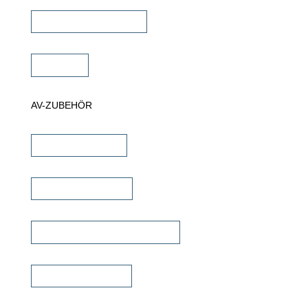
Projektor Halterungen
Zubehör
AV-ZUBEHÖR
iPad Halterungen
Lautsprecherkabel
Lautsprecher Einbaugehäuse
Signalübertragung