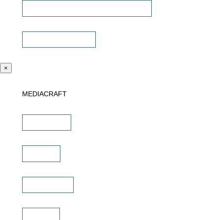
Universalfernbedienung & Steuerung
Sonstiges Zubehör
×
MEDIACRAFT
Downloads
Marken
Schulungen
Service