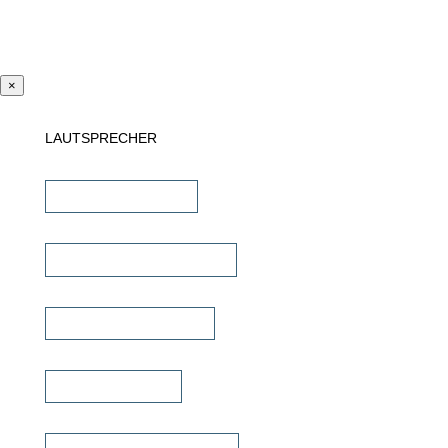
×
LAUTSPRECHER
Einbaulautsprecher
unsichtbare Lautsprecher
Outdoor Lautsprecher
Kinolautsprecher