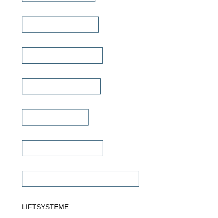
Heimkino Verstärker
Mehrkanal Verstärker
Multiroom Verstärker
Dante Verstärker
Subwoofer Verstärker
Commercial Verstärker 70V/100V
LIFTSYSTEME