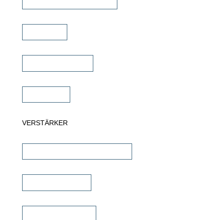
Commercial Lautsprecher
Soundbar
Wandlautsprecher
Subwoofer
VERSTÄRKER
AV-Receiver & AV-Prozessoren
Stereo Verstärker
DSP/EQ Verstärker