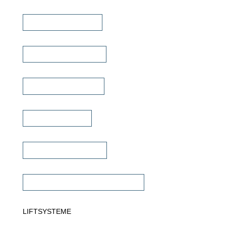
Heimkino Verstärker
Mehrkanal Verstärker
Multiroom Verstärker
Dante Verstärker
Subwoofer Verstärker
Commercial Verstärker 70V/100V
LIFTSYSTEME