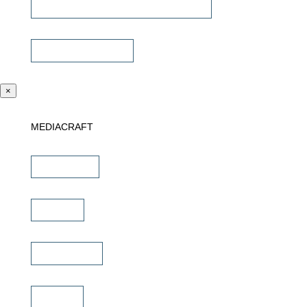
Universalfernbedienung & Steuerung
Sonstiges Zubehör
×
MEDIACRAFT
Downloads
Marken
Schulungen
Service