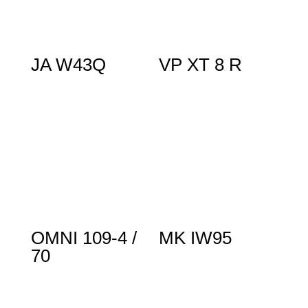
JA W43Q
VP XT 8 R
OMNI 109-4 /
MK IW95
70