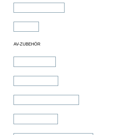
Projektor Halterungen
Zubehör
AV-ZUBEHÖR
iPad Halterungen
Lautsprecherkabel
Lautsprecher Einbaugehäuse
Signalübertragung