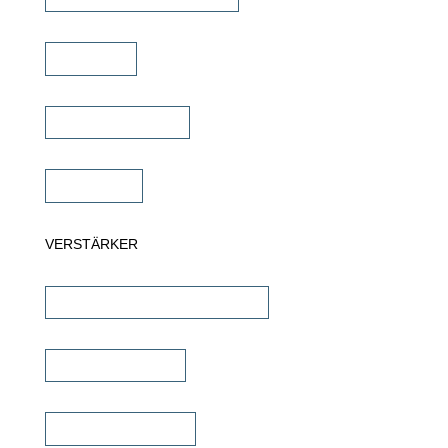
Soundbar
Wandlautsprecher
Subwoofer
VERSTÄRKER
AV-Receiver & AV-Prozessoren
Stereo Verstärker
DSP/EQ Verstärker