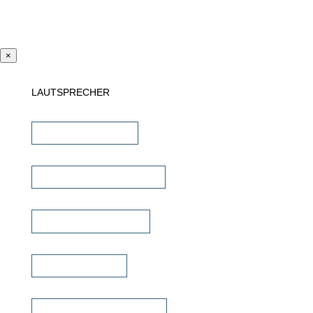
×
LAUTSPRECHER
Einbaulautsprecher
unsichtbare Lautsprecher
Outdoor Lautsprecher
Kinolautsprecher
Commercial Lautsprecher