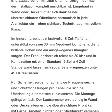
End-Lautsprecher mit Dual-Channel-Design, der nach
der Installation komplett unsichtbar ist. Eingebaut in
Wand oder Decke fügt er sich dank seiner
überstreichbaren Oberfläche harmonisch in jede
Architektur ein – ohne sichtbare Technik, aber mit vollem
Klang.
Im Inneren arbeitet ein kraftvoller 8 Zoll-Tieftöner,
unterstützt von zwei 30 mm Neodym-Hochtönern, die für
brillante Höhen und ein ausgewogenes Klangbild
sorgen. Der Frequenzbereich reicht bis 20 kHz und in
Kombination mit einer Standard- 2 Zoll x 4 Zoll -
Ständerwand lassen sich sogar tiefe Frequenzen unter
45 Hz realisieren.
Für Sicherheit sorgen unabhängige Frequenzweichen
und Schutzschaltungen pro Kanal, die sich bei
Überlastung automatisch zurücksetzen. Die Montage
gelingt einfach: Der Lautsprecher wird bündig in Wand
oder Decke integriert, die überstreichbare Front kann
mit Farbe, Tapeten, Stoffen oder Strukturputz versehen