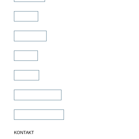
Marken
Schulungen
Service
Karriere
Fachhändler finden
Fachhändler werden
KONTAKT