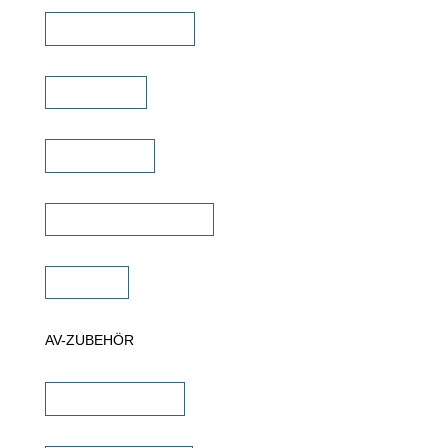
TV Deckenklappen
TV Ständer
Projektor Lift
Projektor Halterungen
Zubehör
AV-ZUBEHÖR
iPad Halterungen