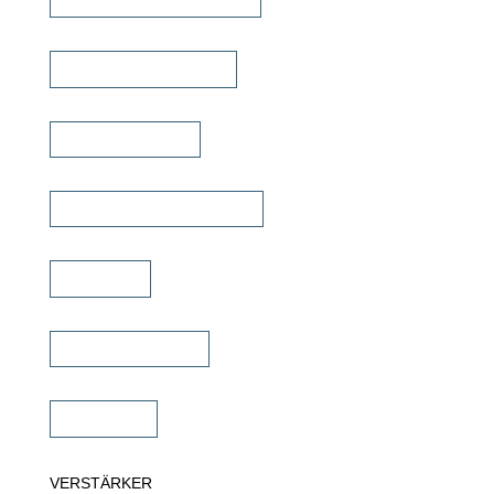
Outdoor Lautsprecher
Kinolautsprecher
Commercial Lautsprecher
Soundbar
Wandlautsprecher
Subwoofer
VERSTÄRKER