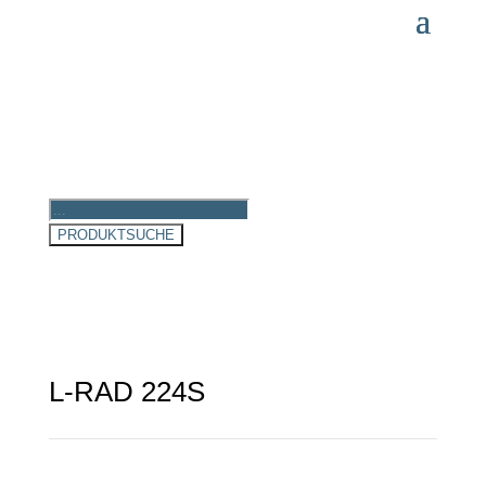
Products
search
PRODUKTSUCHE
L-RAD 224S