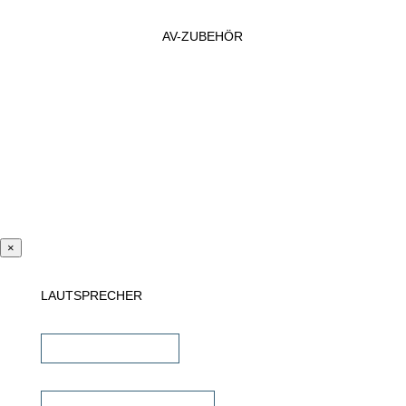
AV-ZUBEHÖR
×
LAUTSPRECHER
Einbaulautsprecher
unsichtbare Lautsprecher