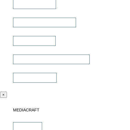
Lautsprecherkabel
Lautsprecher Einbaugehäuse
Signalübertragung
Universalfernbedienung & Steuerung
Sonstiges Zubehör
×
MEDIACRAFT
Downloads