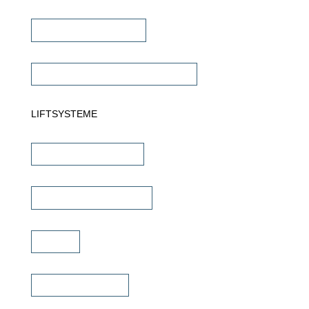
Subwoofer Verstärker
Commercial Verstärker 70V/100V
LIFTSYSTEME
TV Wandhalterungen
TV Deckenhalterungen
TV Lift
TV Bild & Panellift