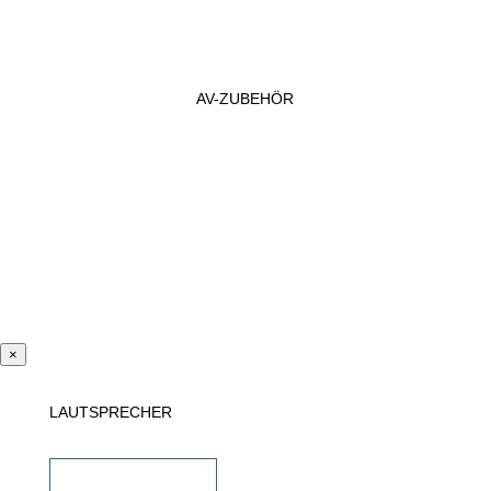
AV-ZUBEHÖR
×
LAUTSPRECHER
Einbaulautsprecher