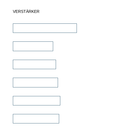
VERSTÄRKER
AV-Receiver & AV-Prozessoren
Stereo Verstärker
DSP/EQ Verstärker
Heimkino Verstärker
Mehrkanal Verstärker
Multiroom Verstärker