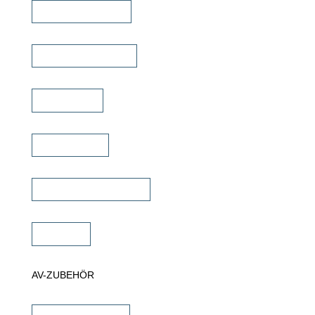
TV Bild & Panellift
TV Deckenklappen
TV Ständer
Projektor Lift
Projektor Halterungen
Zubehör
AV-ZUBEHÖR