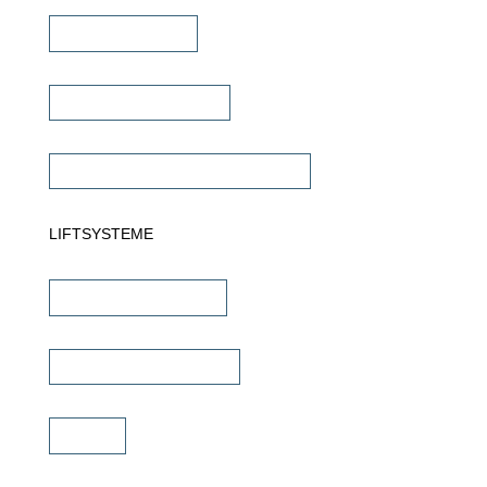
Dante Verstärker
Subwoofer Verstärker
Commercial Verstärker 70V/100V
LIFTSYSTEME
TV Wandhalterungen
TV Deckenhalterungen
TV Lift