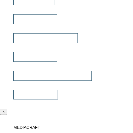
iPad Halterungen
Lautsprecherkabel
Lautsprecher Einbaugehäuse
Signalübertragung
Universalfernbedienung & Steuerung
Sonstiges Zubehör
×
MEDIACRAFT