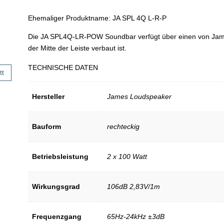
Ehemaliger Produktname: JA SPL 4Q L-R-P
Die JA SPL4Q-LR-POW Soundbar verfügt über einen von Jame
der Mitte der Leiste verbaut ist.
TECHNISCHE DATEN
tt
Hersteller
James Loudspeaker
Bauform
rechteckig
Betriebsleistung
2 x 100 Watt
Wirkungsgrad
106dB 2,83V/1m
Frequenzgang
65Hz-24kHz ±3dB