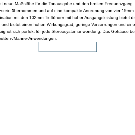
 neue Maßstäbe für die Tonausgabe und den breiten Frequenzgang. J
zserie übernommen und auf eine kompakte Anordnung von vier 19mm A
ombination mit den 102mm Tieftönern mit hoher Ausgangsleistung biet
 und bietet einen hohen Wirkungsgrad, geringe Verzerrungen und eine
d eignet sich perfekt für jede Stereosystemanwendung. Das Gehäuse be
ür Außen-/Marine-Anwendungen.
FACHHÄNDLER FINDEN!