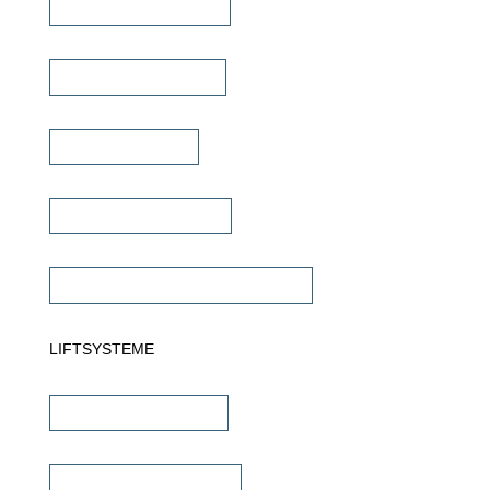
Mehrkanal Verstärker
Multiroom Verstärker
Dante Verstärker
Subwoofer Verstärker
Commercial Verstärker 70V/100V
LIFTSYSTEME
TV Wandhalterungen
TV Deckenhalterungen