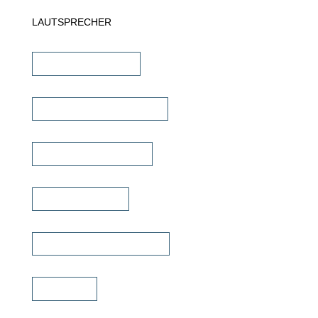
LAUTSPRECHER
Einbaulautsprecher
unsichtbare Lautsprecher
Outdoor Lautsprecher
Kinolautsprecher
Commercial Lautsprecher
Soundbar