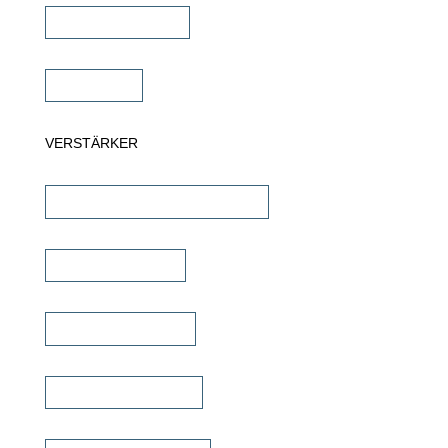
Wandlautsprecher
Subwoofer
VERSTÄRKER
AV-Receiver & AV-Prozessoren
Stereo Verstärker
DSP/EQ Verstärker
Heimkino Verstärker