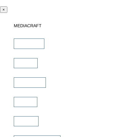
×
MEDIACRAFT
Downloads
Marken
Schulungen
Service
Karriere