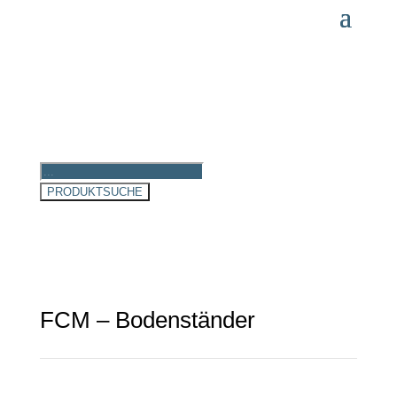
Products
search
PRODUKTSUCHE
FCM – Bodenständer