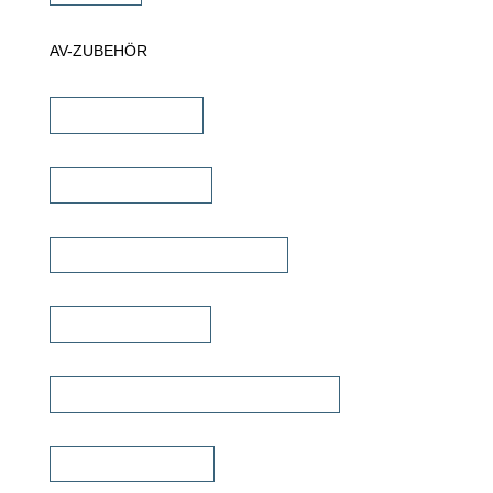
AV-ZUBEHÖR
iPad Halterungen
Lautsprecherkabel
Lautsprecher Einbaugehäuse
Signalübertragung
Universalfernbedienung & Steuerung
Sonstiges Zubehör