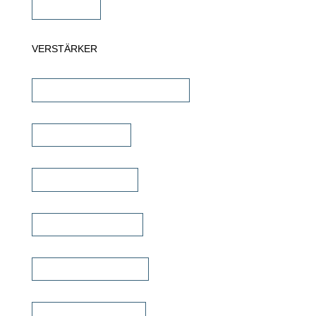
Subwoofer
VERSTÄRKER
AV-Receiver & AV-Prozessoren
Stereo Verstärker
DSP/EQ Verstärker
Heimkino Verstärker
Mehrkanal Verstärker
Multiroom Verstärker