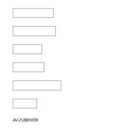
TV Bild & Panellift
TV Deckenklappen
TV Ständer
Projektor Lift
Projektor Halterungen
Zubehör
AV-ZUBEHÖR