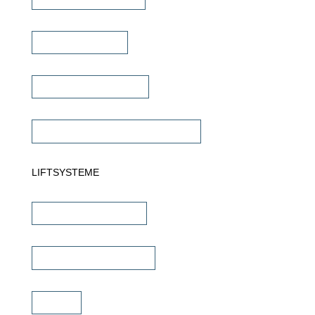
Dante Verstärker
Subwoofer Verstärker
Commercial Verstärker 70V/100V
LIFTSYSTEME
TV Wandhalterungen
TV Deckenhalterungen
TV Lift