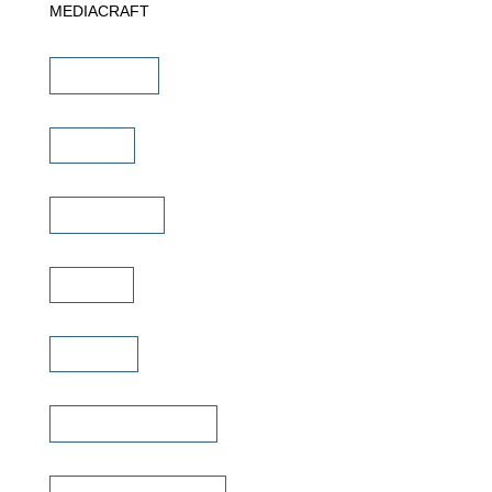
MEDIACRAFT
Downloads
Marken
Schulungen
Service
Karriere
Fachhändler finden