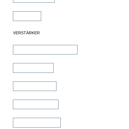
Subwoofer
VERSTÄRKER
AV-Receiver & AV-Prozessoren
Stereo Verstärker
DSP/EQ Verstärker
Heimkino Verstärker
Mehrkanal Verstärker