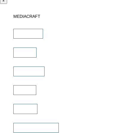
×
MEDIACRAFT
Downloads
Marken
Schulungen
Service
Karriere
Fachhändler finden