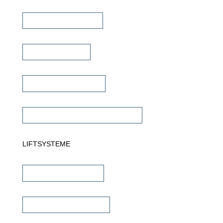
Multiroom Verstärker
Dante Verstärker
Subwoofer Verstärker
Commercial Verstärker 70V/100V
LIFTSYSTEME
TV Wandhalterungen
TV Deckenhalterungen