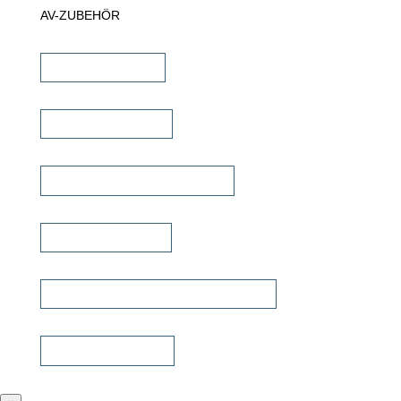
AV-ZUBEHÖR
iPad Halterungen
Lautsprecherkabel
Lautsprecher Einbaugehäuse
Signalübertragung
Universalfernbedienung & Steuerung
Sonstiges Zubehör