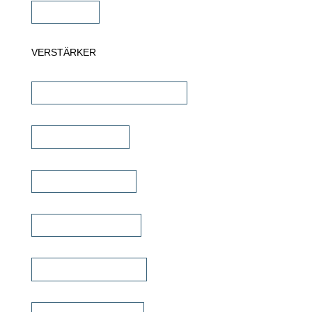
Subwoofer
VERSTÄRKER
AV-Receiver & AV-Prozessoren
Stereo Verstärker
DSP/EQ Verstärker
Heimkino Verstärker
Mehrkanal Verstärker