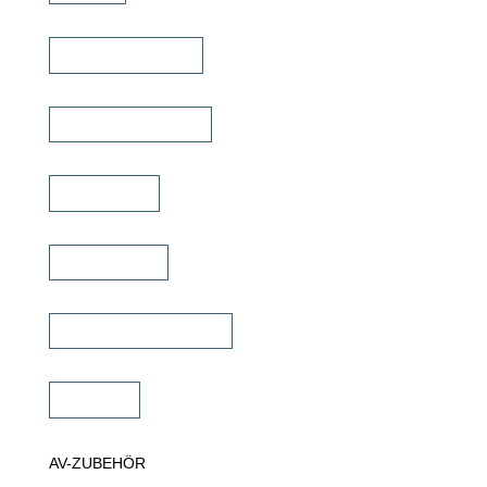
TV Bild & Panellift
TV Deckenklappen
TV Ständer
Projektor Lift
Projektor Halterungen
Zubehör
AV-ZUBEHÖR