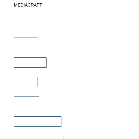
MEDIACRAFT
Downloads
Marken
Schulungen
Service
Karriere
Fachhändler finden