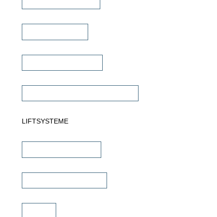
Multiroom Verstärker
Dante Verstärker
Subwoofer Verstärker
Commercial Verstärker 70V/100V
LIFTSYSTEME
TV Wandhalterungen
TV Deckenhalterungen
TV Lift